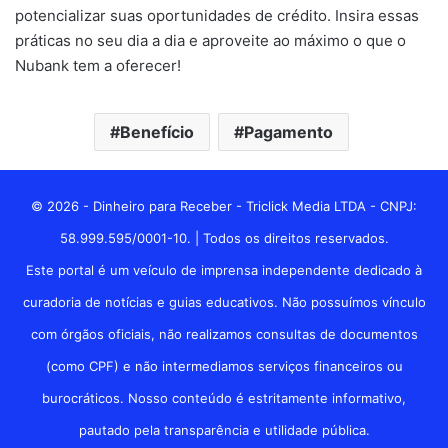
potencializar suas oportunidades de crédito. Insira essas
práticas no seu dia a dia e aproveite ao máximo o que o
Nubank tem a oferecer!
Benefício
Pagamento
© 2026 - Dinheiro para Receber - Triclick Media LTDA - CNPJ:
58.999.595/0001-10. | Todos os direitos reservados.
Este portal é um veículo de imprensa independente dedicado à
curadoria de notícias e guias educativos. Não possuímos vínculo
com órgãos oficiais, não realizamos consultas de documentos
(como CPF) e não intermediamos serviços financeiros ou
burocráticos. Nosso conteúdo é estritamente informativo,
pautado pela transparência e utilidade pública.