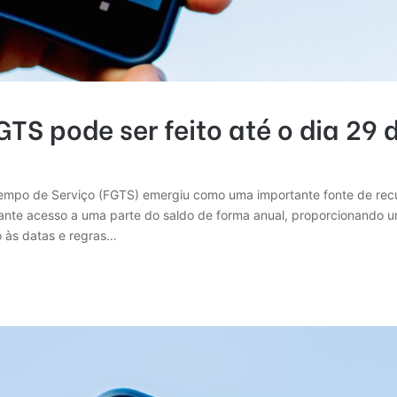
GTS pode ser feito até o dia 29
empo de Serviço (FGTS) emergiu como uma importante fonte de recur
rante acesso a uma parte do saldo de forma anual, proporcionando 
to às datas e regras…