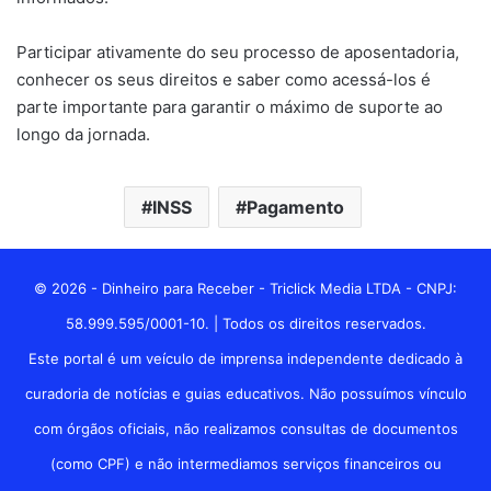
Participar ativamente do seu processo de aposentadoria,
conhecer os seus direitos e saber como acessá-los é
parte importante para garantir o máximo de suporte ao
longo da jornada.
INSS
Pagamento
© 2026 - Dinheiro para Receber - Triclick Media LTDA - CNPJ:
58.999.595/0001-10. | Todos os direitos reservados.
Este portal é um veículo de imprensa independente dedicado à
curadoria de notícias e guias educativos. Não possuímos vínculo
com órgãos oficiais, não realizamos consultas de documentos
(como CPF) e não intermediamos serviços financeiros ou