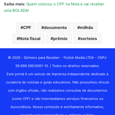
Saiba mais:
Quem colocou o CPF na Nota e vai receber
uma BOLADA!
CPF
documento
milhão
Nota fiscal
prêmio
sorteios
© 2026 - Dinheiro para Receber - Triclick Media LTDA - CNPJ:
58.999.595/0001-10. | Todos os direitos reservados.
Este portal é um veículo de imprensa independente dedicado à
curadoria de notícias e guias educativos. Não possuímos vínculo
com órgãos oficiais, não realizamos consultas de documentos
(como CPF) e não intermediamos serviços financeiros ou
burocráticos. Nosso conteúdo é estritamente informativo,