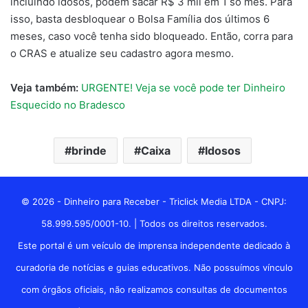
incluindo idosos, podem sacar R$ 3 mil em 1 só mês. Para
isso, basta desbloquear o Bolsa Família dos últimos 6
meses, caso você tenha sido bloqueado. Então, corra para
o CRAS e atualize seu cadastro agora mesmo.
Veja também:
URGENTE! Veja se você pode ter Dinheiro
Esquecido no Bradesco
brinde
Caixa
Idosos
© 2026 - Dinheiro para Receber - Triclick Media LTDA - CNPJ:
58.999.595/0001-10. | Todos os direitos reservados.
Este portal é um veículo de imprensa independente dedicado à
curadoria de notícias e guias educativos. Não possuímos vínculo
com órgãos oficiais, não realizamos consultas de documentos