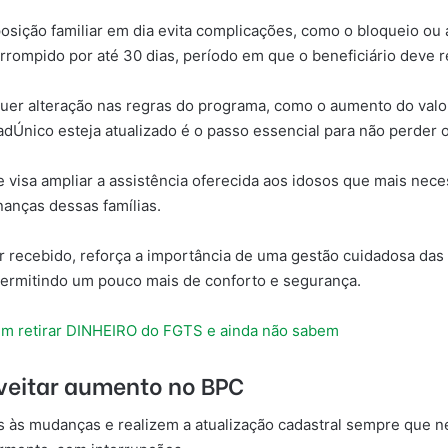
ição familiar em dia evita complicações, como o bloqueio ou 
rrompido por até 30 dias, período em que o beneficiário deve re
quer alteração nas regras do programa, como o aumento do valo
dÚnico esteja atualizado é o passo essencial para não perder o 
 visa ampliar a assistência oferecida aos idosos que mais nece
nanças dessas famílias.
lor recebido, reforça a importância de uma gestão cuidadosa da
 permitindo um pouco mais de conforto e segurança.
em retirar DINHEIRO do FGTS e ainda não sabem
veitar aumento no BPC
s às mudanças e realizem a atualização cadastral sempre que n