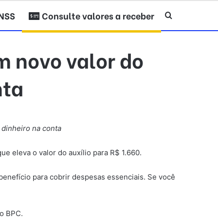
INSS
Consulte valores a receber
Procurar po
m novo valor do
nta
dinheiro na conta
 eleva o valor do auxílio para R$ 1.660.
enefício para cobrir despesas essenciais. Se você
do BPC.