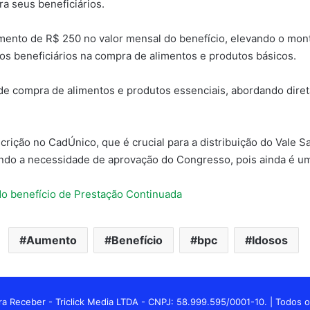
ra seus beneficiários.
nto de R$ 250 no valor mensal do benefício, elevando o montan
 os beneficiários na compra de alimentos e produtos básicos.
 de compra de alimentos e produtos essenciais, abordando dire
scrição no CadÚnico, que é crucial para a distribuição do Vale 
indo a necessidade de aprovação do Congresso, pois ainda é um
 benefício de Prestação Continuada
Aumento
Benefício
bpc
Idosos
a Receber - Triclick Media LTDA - CNPJ: 58.999.595/0001-10. | Todos o