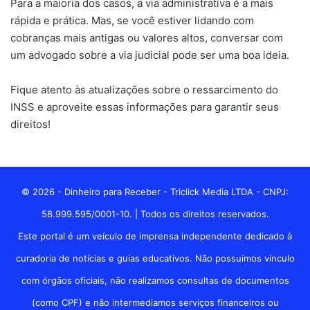
Para a maioria dos casos, a via administrativa é a mais
rápida e prática. Mas, se você estiver lidando com
cobranças mais antigas ou valores altos, conversar com
um advogado sobre a via judicial pode ser uma boa ideia.
Fique atento às atualizações sobre o ressarcimento do
INSS e aproveite essas informações para garantir seus
direitos!
© 2026 - Dinheiro para Receber - Triclick Media LTDA - CNPJ:
58.999.595/0001-10. | Todos os direitos reservados.
Este portal é um veículo de imprensa independente dedicado à
curadoria de notícias e guias educativos. Não possuímos vínculo
com órgãos oficiais, não realizamos consultas de documentos
(como CPF) e não intermediamos serviços financeiros ou