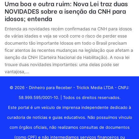
Uma boa e outra ruim: Nova Lei traz duas
NOVIDADES sobre a isenção da CNH para
idosos; entenda
Entenda as novidades recém confirmadas na CNH para idosos
de várias idades e veja se você corre o risco de perder esse
documento tão importante Idosos em todo o Brasil precisam
ficar atentos às recentes mudanças na legislação que afetam a
isenção da CNH (Carteira Nacional de Habilitação). A nova lei
trouxe duas novidades importantes: uma delas pode ser
vantajosa,…
© 2026 - Dinheiro para Receber - Triclick Media LTDA - CNPJ:
58.999.595/0001-10. | Todos os direitos reservados.
Este portal é um veículo de imprensa independente dedicado à
curadoria de notícias e guias educativos. Não possuímos vínculo
com órgãos oficiais, não realizamos consultas de documentos
(como CPF) e não intermediamos serviços financeiros ou