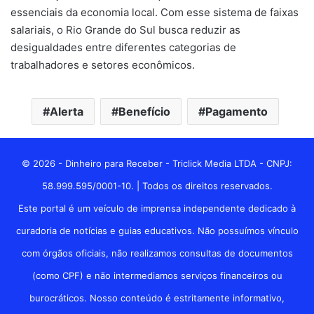
essenciais da economia local. Com esse sistema de faixas
salariais, o Rio Grande do Sul busca reduzir as
desigualdades entre diferentes categorias de
trabalhadores e setores econômicos.
Alerta
Benefício
Pagamento
© 2026 - Dinheiro para Receber - Triclick Media LTDA - CNPJ:
58.999.595/0001-10. | Todos os direitos reservados.
Este portal é um veículo de imprensa independente dedicado à
curadoria de notícias e guias educativos. Não possuímos vínculo
com órgãos oficiais, não realizamos consultas de documentos
(como CPF) e não intermediamos serviços financeiros ou
burocráticos. Nosso conteúdo é estritamente informativo,