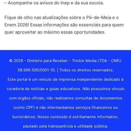
– Acompanhe os avisos do Inep e da sua escola.
Fique de olho nas atualizações sobre o Pé-de-Meia e o
Enem 2026! Essas informações são essenciais para quem
quer aproveitar ao máximo essas oportunidades.
© 2026 - Dinheiro para Receber - Triclick Media LTDA - CNPJ:
58.999.595/0001-10. | Todos os direitos reservados.
Este portal é um veículo de imprensa independente dedicado à
curadoria de notícias e guias educativos. Não possuímos vínculo
com órgãos oficiais, não realizamos consultas de documentos
(como CPF) e não intermediamos serviços financeiros ou
burocráticos. Nosso conteúdo é estritamente informativo,
pautado pela transparência e utilidade pública.