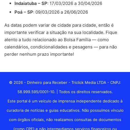
Indaiatuba – SP
: 17/03/2026 a 30/04/2026
Poá – SP
: 09/03/2026 a 26/06/2026
As datas podem variar de cidade para cidade, então é
importante verificar a situação na sua localidade. Fique
atento a tudo relacionado ao Bolsa Família — como
calendários, condicionalidades e pesagens — para não
perder nenhum prazo importante!
© 2026 - Dinheiro para Receber - Triclick Media LTDA - CNPJ:
58.999.595/0001-10. | Todos os direitos reservados.
Este portal é um veículo de imprensa independente dedicado à
curadoria de notícias e guias educativos. Não possuímos vínculo
com órgãos oficiais, não realizamos consultas de documentos
(como CPF) e não intermediamos serviços financeiros ou