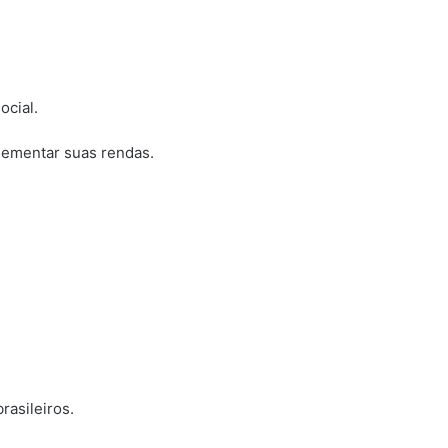
ocial.
lementar suas rendas.
asileiros.