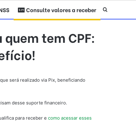
INSS
Consulte valores a receber
Procurar po
ra quem tem CPF:
fício!
ue será realizado via Pix, beneficiando
cisam desse suporte financeiro.
lifica para receber e
como acessar esses