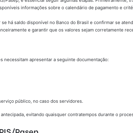
IS/Pasep, é essencial seguir algumas etapas. Primeiramente, tr
sponíveis informações sobre o calendário de pagamento e critér
r se há saldo disponível no Banco do Brasil e confirmar se ate
nanceiramente e garantir que os valores sejam corretamente rec
res necessitam apresentar a seguinte documentação:
rviço público, no caso dos servidores.
 antecipada, evitando quaisquer contratempos durante o proce
PIS/Pasep