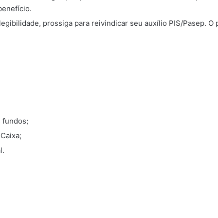
benefício.
legibilidade, prossiga para reivindicar seu auxílio PIS/Pasep. 
s fundos;
 Caixa;
l.