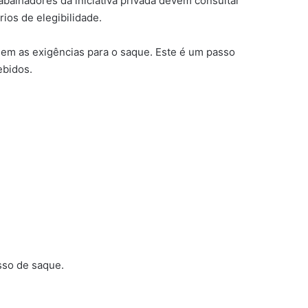
abalhadores da iniciativa privada devem consultar
ios de elegibilidade.
ndem as exigências para o saque. Este é um passo
ebidos.
sso de saque.