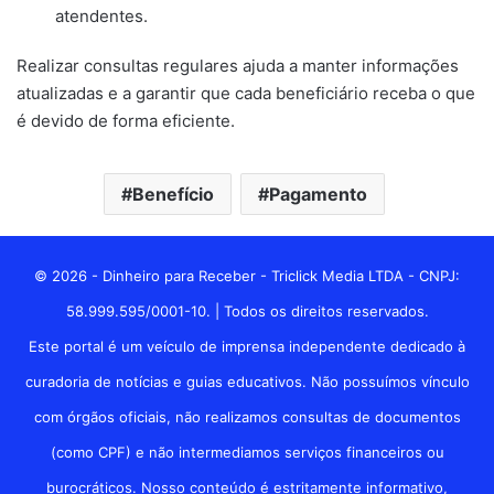
atendentes.
Realizar consultas regulares ajuda a manter informações
atualizadas e a garantir que cada beneficiário receba o que
é devido de forma eficiente.
Benefício
Pagamento
© 2026 - Dinheiro para Receber - Triclick Media LTDA - CNPJ:
58.999.595/0001-10. | Todos os direitos reservados.
Este portal é um veículo de imprensa independente dedicado à
curadoria de notícias e guias educativos. Não possuímos vínculo
com órgãos oficiais, não realizamos consultas de documentos
(como CPF) e não intermediamos serviços financeiros ou
burocráticos. Nosso conteúdo é estritamente informativo,