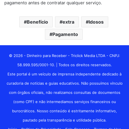
pagamento antes de contratar qualquer serviço.
Benefício
extra
Idosos
Pagamento
© 2026 - Dinheiro para Receber - Triclick Media LTDA - CNPJ:
58.999.595/0001-10. | Todos os direitos reservados.
Este portal é um veículo de imprensa independente dedicado à
curadoria de notícias e guias educativos. Não possuímos vínculo
com órgãos oficiais, não realizamos consultas de documentos
(como CPF) e não intermediamos serviços financeiros ou
burocráticos. Nosso conteúdo é estritamente informativo,
pautado pela transparência e utilidade pública.