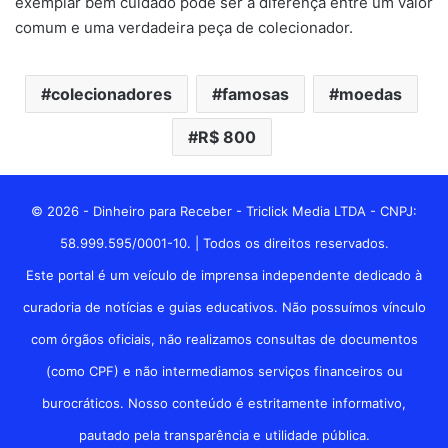
exemplar bem cuidado pode ser a diferença entre um valor
comum e uma verdadeira peça de colecionador.
colecionadores
famosas
moedas
R$ 800
© 2026 - Dinheiro para Receber - Triclick Media LTDA - CNPJ:
58.999.595/0001-10. | Todos os direitos reservados.
Este portal é um veículo de imprensa independente dedicado à
curadoria de notícias e guias educativos. Não possuímos vínculo
com órgãos oficiais, não realizamos consultas de documentos
(como CPF) e não intermediamos serviços financeiros ou
burocráticos. Nosso conteúdo é estritamente informativo,
pautado pela transparência e utilidade pública.