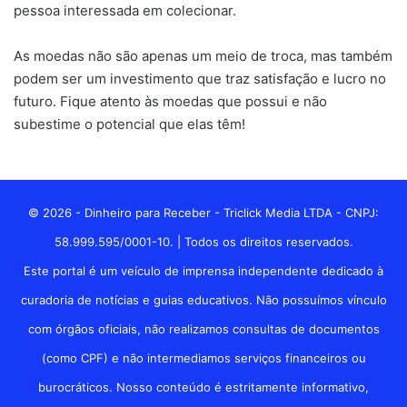
pessoa interessada em colecionar.
As moedas não são apenas um meio de troca, mas também
podem ser um investimento que traz satisfação e lucro no
futuro. Fique atento às moedas que possui e não
subestime o potencial que elas têm!
© 2026 - Dinheiro para Receber - Triclick Media LTDA - CNPJ:
58.999.595/0001-10. | Todos os direitos reservados.
Este portal é um veículo de imprensa independente dedicado à
curadoria de notícias e guias educativos. Não possuímos vínculo
com órgãos oficiais, não realizamos consultas de documentos
(como CPF) e não intermediamos serviços financeiros ou
burocráticos. Nosso conteúdo é estritamente informativo,