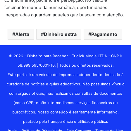
conhecimento, paciência e percepção. No vasto e
fascinante mundo da numismática, oportunidades
inesperadas aguardam aqueles que buscam com atenção.
Alerta
Dinheiro extra
Pagamento
© 2026 - Dinheiro para Receber - Triclick Media LTDA - CNPJ:
58.999.595/0001-10. | Todos os direitos reservados.
Este portal é um veículo de imprensa independente dedicado à
curadoria de notícias e guias educativos. Não possuímos vínculo
com órgãos oficiais, não realizamos consultas de documentos
(como CPF) e não intermediamos serviços financeiros ou
burocráticos. Nosso conteúdo é estritamente informativo,
pautado pela transparência e utilidade pública.
Início
Política de Privacidade
Fale Conosco
Termos de Uso