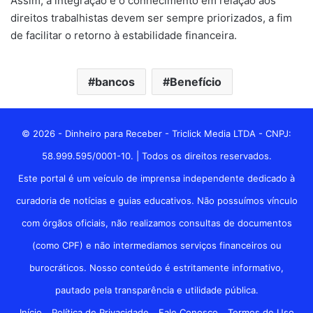
Assim, a integração e o conhecimento em relação aos
direitos trabalhistas devem ser sempre priorizados, a fim
de facilitar o retorno à estabilidade financeira.
bancos
Benefício
© 2026 - Dinheiro para Receber - Triclick Media LTDA - CNPJ:
58.999.595/0001-10. | Todos os direitos reservados.
Este portal é um veículo de imprensa independente dedicado à
curadoria de notícias e guias educativos. Não possuímos vínculo
com órgãos oficiais, não realizamos consultas de documentos
(como CPF) e não intermediamos serviços financeiros ou
burocráticos. Nosso conteúdo é estritamente informativo,
pautado pela transparência e utilidade pública.
Início
Política de Privacidade
Fale Conosco
Termos de Uso