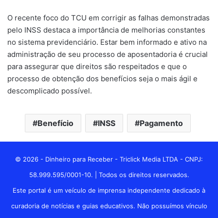
O recente foco do TCU em corrigir as falhas demonstradas
pelo INSS destaca a importância de melhorias constantes
no sistema previdenciário. Estar bem informado e ativo na
administração de seu processo de aposentadoria é crucial
para assegurar que direitos são respeitados e que o
processo de obtenção dos benefícios seja o mais ágil e
descomplicado possível.
Benefício
INSS
Pagamento
© 2026 - Dinheiro para Receber - Triclick Media LTDA - CNPJ:
58.999.595/0001-10. | Todos os direitos reservados.
Este portal é um veículo de imprensa independente dedicado à
curadoria de notícias e guias educativos. Não possuímos vínculo