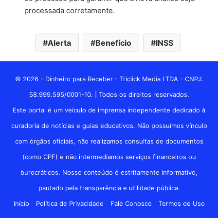
processada corretamente.
Alerta
Benefício
INSS
© 2026 - Dinheiro para Receber - Triclick Media LTDA - CNPJ:
58.999.595/0001-10. | Todos os direitos reservados.
Este portal é um veículo de imprensa independente dedicado à
curadoria de notícias e guias educativos. Não possuímos vínculo
com órgãos oficiais, não realizamos consultas de documentos
(como CPF) e não intermediamos serviços financeiros ou
burocráticos. Nosso conteúdo é estritamente informativo,
pautado pela transparência e utilidade pública.
Início
Política de Privacidade
Fale Conosco
Termos de Uso