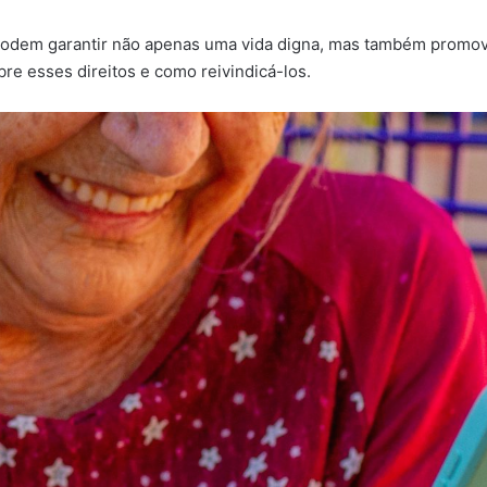
podem garantir não apenas uma vida digna, mas também promove
bre esses direitos e como reivindicá-los.