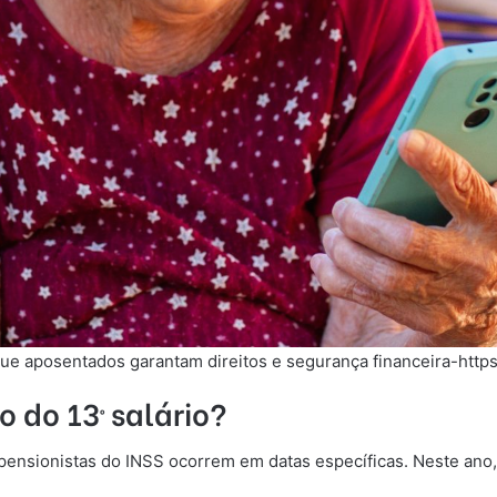
ue aposentados garantam direitos e segurança financeira-https
do 13º salário?
ensionistas do INSS ocorrem em datas específicas. Neste ano,