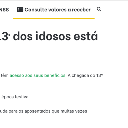
INSS
Consulte valores a receber
Procurar po
º dos idosos está
e têm
acesso aos seus benefícios
. A chegada do 13º
 época festiva.
ajuda para os aposentados que muitas vezes