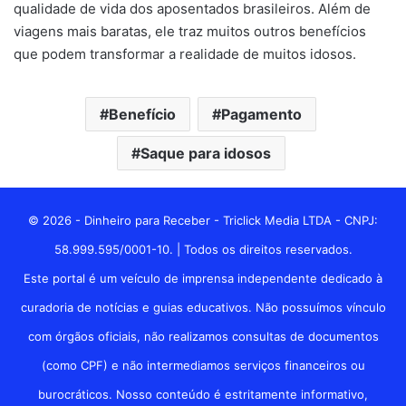
qualidade de vida dos aposentados brasileiros. Além de
viagens mais baratas, ele traz muitos outros benefícios
que podem transformar a realidade de muitos idosos.
Benefício
Pagamento
Saque para idosos
© 2026 - Dinheiro para Receber - Triclick Media LTDA - CNPJ:
58.999.595/0001-10. | Todos os direitos reservados.
Este portal é um veículo de imprensa independente dedicado à
curadoria de notícias e guias educativos. Não possuímos vínculo
com órgãos oficiais, não realizamos consultas de documentos
(como CPF) e não intermediamos serviços financeiros ou
burocráticos. Nosso conteúdo é estritamente informativo,