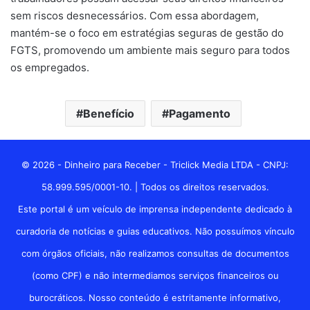
sem riscos desnecessários. Com essa abordagem,
mantém-se o foco em estratégias seguras de gestão do
FGTS, promovendo um ambiente mais seguro para todos
os empregados.
Benefício
Pagamento
© 2026 - Dinheiro para Receber - Triclick Media LTDA - CNPJ:
58.999.595/0001-10. | Todos os direitos reservados.
Este portal é um veículo de imprensa independente dedicado à
curadoria de notícias e guias educativos. Não possuímos vínculo
com órgãos oficiais, não realizamos consultas de documentos
(como CPF) e não intermediamos serviços financeiros ou
burocráticos. Nosso conteúdo é estritamente informativo,