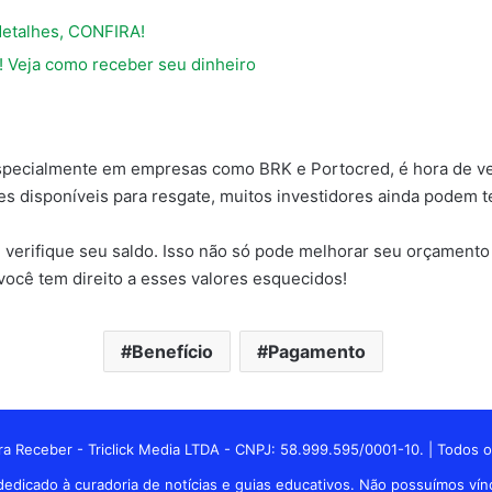
detalhes, CONFIRA!
! Veja como receber seu dinheiro
 especialmente em empresas como BRK e Portocred, é hora de ve
 disponíveis para resgate, muitos investidores ainda podem ter
e verifique seu saldo. Isso não só pode melhorar seu orçamen
você tem direito a esses valores esquecidos!
Benefício
Pagamento
a Receber - Triclick Media LTDA - CNPJ: 58.999.595/0001-10. | Todos o
edicado à curadoria de notícias e guias educativos. Não possuímos vínc