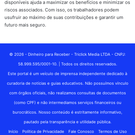
disponíveis ajuda a maximizar os benefícios e minimizar os
riscos associados. Com isso, os trabalhadores podem
usufruir ao máximo de suas contribuições e garantir um
futuro mais seguro.
© 2026 - Dinheiro para Receber - Triclick Media LTDA - CNPJ:
58.999.595/0001-10. | Todos os direitos reservados.
Este portal é um veículo de imprensa independente dedicado à
curadoria de notícias e guias educativos. Não possuímos vínculo
com órgãos oficiais, não realizamos consultas de documentos
(como CPF) e não intermediamos serviços financeiros ou
burocráticos. Nosso conteúdo é estritamente informativo,
pautado pela transparência e utilidade pública.
Início
Política de Privacidade
Fale Conosco
Termos de Uso