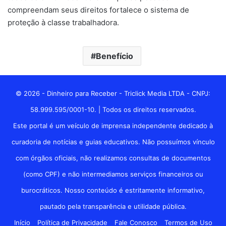
compreendam seus direitos fortalece o sistema de
proteção à classe trabalhadora.
Benefício
© 2026 - Dinheiro para Receber - Triclick Media LTDA - CNPJ:
58.999.595/0001-10. | Todos os direitos reservados.
Este portal é um veículo de imprensa independente dedicado à
curadoria de notícias e guias educativos. Não possuímos vínculo
com órgãos oficiais, não realizamos consultas de documentos
(como CPF) e não intermediamos serviços financeiros ou
burocráticos. Nosso conteúdo é estritamente informativo,
pautado pela transparência e utilidade pública.
Início
Política de Privacidade
Fale Conosco
Termos de Uso