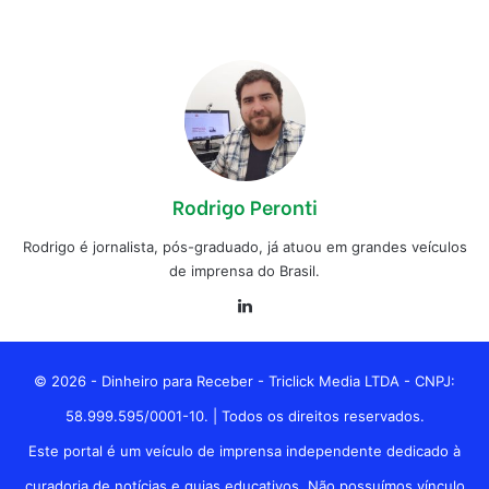
Rodrigo Peronti
Rodrigo é jornalista, pós-graduado, já atuou em grandes veículos
de imprensa do Brasil.
Linkedin
© 2026 - Dinheiro para Receber - Triclick Media LTDA - CNPJ:
58.999.595/0001-10. | Todos os direitos reservados.
Este portal é um veículo de imprensa independente dedicado à
curadoria de notícias e guias educativos. Não possuímos vínculo