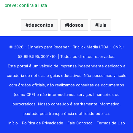
breve; confira a lista
descontos
Idosos
lula
© 2026 - Dinheiro para Receber - Triclick Media LTDA - CNPJ:
58.999.595/0001-10. | Todos os direitos reservados.
Este portal é um veículo de imprensa independente dedicado à
curadoria de notícias e guias educativos. Não possuímos vínculo
com órgãos oficiais, não realizamos consultas de documentos
(como CPF) e não intermediamos serviços financeiros ou
burocráticos. Nosso conteúdo é estritamente informativo,
pautado pela transparência e utilidade pública.
Início
Política de Privacidade
Fale Conosco
Termos de Uso