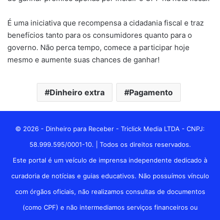
É uma iniciativa que recompensa a cidadania fiscal e traz
benefícios tanto para os consumidores quanto para o
governo. Não perca tempo, comece a participar hoje
mesmo e aumente suas chances de ganhar!
Dinheiro extra
Pagamento
© 2026 - Dinheiro para Receber - Triclick Media LTDA - CNPJ:
58.999.595/0001-10. | Todos os direitos reservados.
Este portal é um veículo de imprensa independente dedicado à
curadoria de notícias e guias educativos. Não possuímos vínculo
com órgãos oficiais, não realizamos consultas de documentos
(como CPF) e não intermediamos serviços financeiros ou