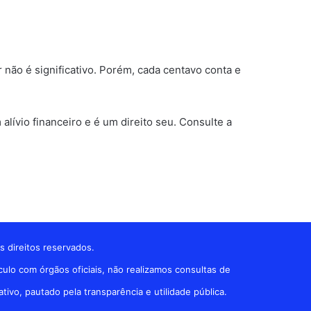
não é significativo. Porém, cada centavo conta e
alívio financeiro e é um direito seu. Consulte a
s direitos reservados.
ulo com órgãos oficiais, não realizamos consultas de
vo, pautado pela transparência e utilidade pública.