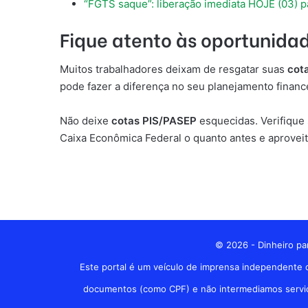
“FGTS saque”: liberação imediata HOJE (03) pa
Fique atento às oportunida
Muitos trabalhadores deixam de resgatar suas
cot
pode fazer a diferença no seu planejamento financ
Não deixe
cotas PIS/PASEP
esquecidas. Verifique 
Caixa Econômica Federal o quanto antes e aprovei
© 2026 - Dinheiro par
Este portal é um veículo de imprensa independente d
documentos (como CPF) e não intermediamos serviços