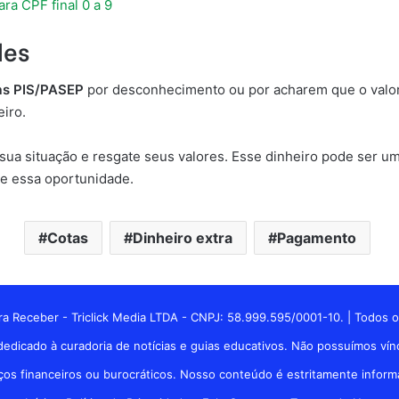
ra CPF final 0 a 9
des
as PIS/PASEP
por desconhecimento ou por acharem que o valor 
eiro.
sua situação e resgate seus valores. Esse dinheiro pode ser um 
te essa oportunidade.
Cotas
Dinheiro extra
Pagamento
a Receber - Triclick Media LTDA - CNPJ: 58.999.595/0001-10. | Todos o
edicado à curadoria de notícias e guias educativos. Não possuímos vínc
 financeiros ou burocráticos. Nosso conteúdo é estritamente informati