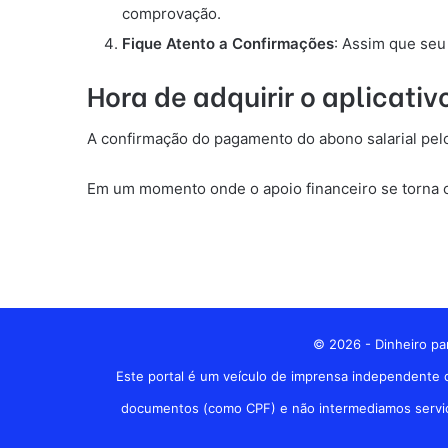
comprovação.
Fique Atento a Confirmações
: Assim que seu
Hora de adquirir o aplicativ
A confirmação do pagamento do abono salarial pelo
Em um momento onde o apoio financeiro se torna c
© 2026 - Dinheiro par
Este portal é um veículo de imprensa independente d
documentos (como CPF) e não intermediamos serviços