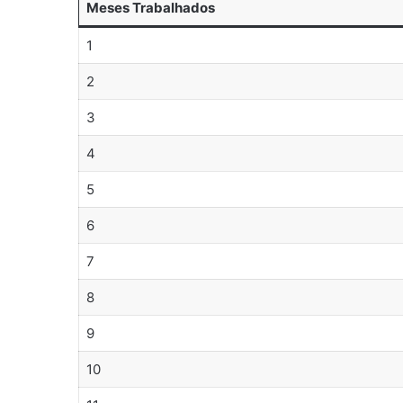
Meses Trabalhados
1
2
3
4
5
6
7
8
9
10