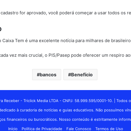
 cadastro for aprovado, você poderá começar a usar todos os re
o
 Caixa Tem é uma excelente notícia para milhares de brasileiro
ada vez mais crucial, o PIS/Pasep pode oferecer um respiro ao
bancos
Benefício
a Receber - Triclick Media LTDA - CNPJ: 58.999.595/0001-10. | Todos o
edicado à curadoria de notícias e guias educativos. Não possuímos vínc
 financeiros ou burocráticos. Nosso conteúdo é estritamente informati
Início
Política de Privacidade
Fale Conosco
Termos de Uso