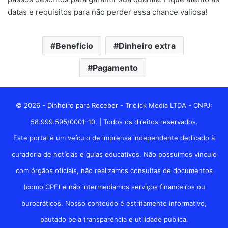
datas e requisitos para não perder essa chance valiosa!
Benefício
Dinheiro extra
Pagamento
© 2026 - Dinheiro para Receber - Triclick Media LTDA - CNPJ:
58.999.595/0001-10. | Todos os direitos reservados.
Este portal é um veículo de imprensa independente dedicado à
curadoria de notícias e guias educativos. Não possuímos vínculo
com órgãos oficiais, não realizamos consultas de documentos
(como CPF) e não intermediamos serviços financeiros ou
burocráticos. Nosso conteúdo é estritamente informativo,
pautado pela transparência e utilidade pública.