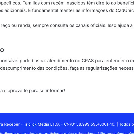
ecíficos. Famílias com recém-nascidos têm direito ao benefício
es adicionais. É fundamental manter as informações do CadÚnic
reço ou renda, sempre consulte os canais oficiais. Isso ajuda a
do
sponsável pode buscar atendimento no CRAS para entender o mot
r descumprimento das condições, faça as regularizações necessá
a e aproveite para se informar!
a Receber - Triclick Media LTDA - CNPJ: 58.999.595/0001-10. | Todos o
edicado à curadoria de notícias e guias educativos. Não possuímos vínc