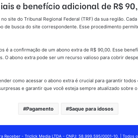
iais
e benefício adicional de R$ 90
ta no site do Tribunal Regional Federal (TRF) da sua região. Cad
po de busca do site correspondente. Esse procedimento perm
 é a confirmação de um abono extra de R$ 90,00. Esse benefíc
os. O abono extra pode ser um recurso valioso para cobrir des
er como acessar o abono extra é crucial para garantir todos os
urpresas e garantir que você esteja sempre atualizado sobre o 
Pagamento
Saque para idosos
a Receber - Triclick Media LTDA - CNPJ: 58.999.595/0001-10. | Todos o